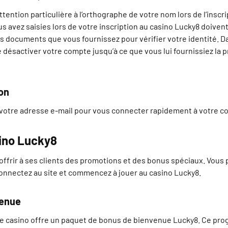
ttention particulière à l’orthographe de votre nom lors de l’inscri
s avez saisies lors de votre inscription au casino Lucky8 doive
s documents que vous fournissez pour vérifier votre identité. Da
de désactiver votre compte jusqu’à ce que vous lui fournissiez la 
on
 votre adresse e-mail pour vous connecter rapidement à votre c
ino Lucky8
 offrir à ses clients des promotions et des bonus spéciaux. Vous 
onnectez au site et commencez à jouer au casino Lucky8.
venue
u, le casino offre un paquet de bonus de bienvenue Lucky8. Ce 