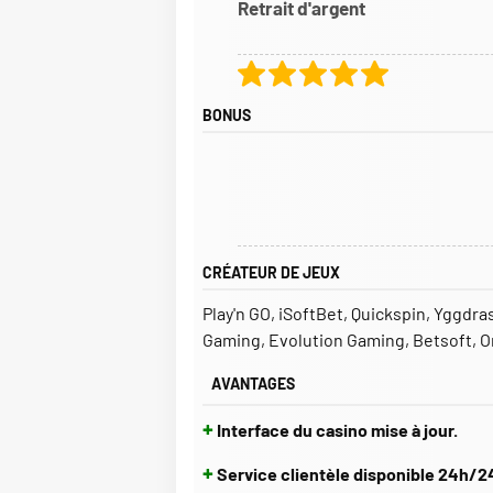
Retrait d'argent
BONUS
CRÉATEUR DE JEUX
Play'n GO
iSoftBet
Quickspin
Yggdras
Gaming
Evolution Gaming
Betsoft
O
AVANTAGES
+
Interface du casino mise à jour.
+
Service clientèle disponible 24h/24