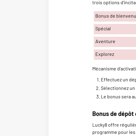
trois options d’incit
Bonus de bienven
Spécial
Aventure
Explorez
Mécanisme d’activat
Effectuez un dép
Sélectionnez un
Le bonus sera a
Bonus de dépôt 
Lucky8 offre régulièr
programme pour les 