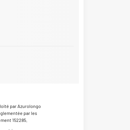
ploité par Azurolongo
réglementée par les
ement 152285.