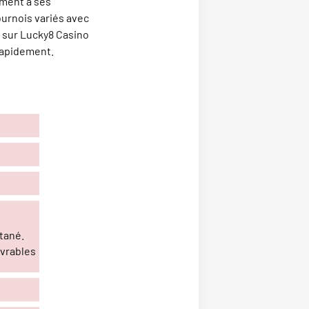
ement à ses
ournois variés avec
e sur Lucky8 Casino
rapidement.
tané.
uvrables