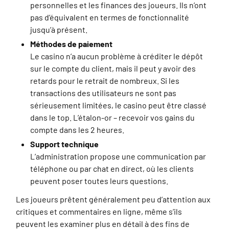
personnelles et les finances des joueurs. Ils n’ont
pas d’équivalent en termes de fonctionnalité
jusqu’à présent.
Méthodes de paiement
Le casino n’a aucun problème à créditer le dépôt
sur le compte du client, mais il peut y avoir des
retards pour le retrait de nombreux. Si les
transactions des utilisateurs ne sont pas
sérieusement limitées, le casino peut être classé
dans le top. L’étalon-or – recevoir vos gains du
compte dans les 2 heures.
Support technique
L’administration propose une communication par
téléphone ou par chat en direct, où les clients
peuvent poser toutes leurs questions.
Les joueurs prêtent généralement peu d’attention aux
critiques et commentaires en ligne, même s’ils
peuvent les examiner plus en détail à des fins de