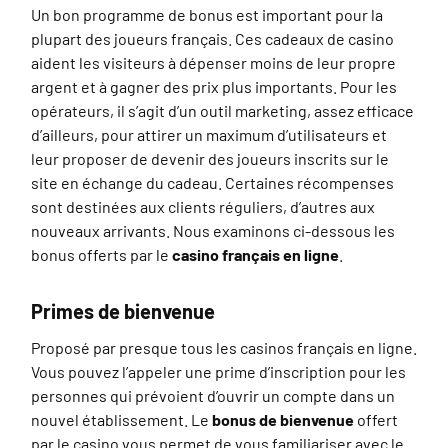
Un bon programme de bonus est important pour la
plupart des joueurs français. Ces cadeaux de casino
aident les visiteurs à dépenser moins de leur propre
argent et à gagner des prix plus importants. Pour les
opérateurs, il s’agit d’un outil marketing, assez efficace
d’ailleurs, pour attirer un maximum d’utilisateurs et
leur proposer de devenir des joueurs inscrits sur le
site en échange du cadeau. Certaines récompenses
sont destinées aux clients réguliers, d’autres aux
nouveaux arrivants. Nous examinons ci-dessous les
bonus offerts par le
casino français en ligne
.
Primes de bienvenue
Proposé par presque tous les casinos français en ligne.
Vous pouvez l’appeler une prime d’inscription pour les
personnes qui prévoient d’ouvrir un compte dans un
nouvel établissement. Le
bonus de bienvenue
offert
par le casino vous permet de vous familiariser avec le