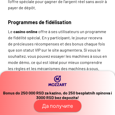
l’offre spéciale pour gagner de l’argent réel sans avoir à
payer de dépôt.
Programmes de fidélisation
Le
casino online
offre à ses utilisateurs un programme
de fidélité spécial. En y participant, le joueur recevra
de précieuses récompenses et des bonus chaque fois
que son statut VIP sur le site augmentera. Si vous le
souhaitez, vous pouvez essayer les machines à sous en
mode démo, ce qui est idéal pour mieux comprendre
les règles et les mécanismes des machines à sous.
Cashback
Les visiteurs actifs et réguliers du casino effectuent
Bonus do 250 000 RSD za kazino, do 250 besplatnih spinova i
3000 RSD bez depozita!
souvent des dépôts et placent beaucoup de paris
pendant la semaine. Pour encourager cette catégorie
Да получите
de joueurs, les institutions accordent des cashbacks.