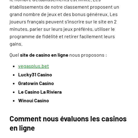
établissements de notre classement proposent un
grand nombre de jeux et des bonus généreux. Les
joueurs français peuvent s’inscrire sur le site en 2
minutes, parier sur leurs jeux préférés, utiliser le
programme de fidélité et retirer facilement leurs
gains.
Quel
site de casino en ligne
nous proposons :
vegasplus.bet
Lucky31 Casino
Gratowin Casino
Le Casino La Riviera
Winoui Casino
Comment nous évaluons les casinos
en ligne