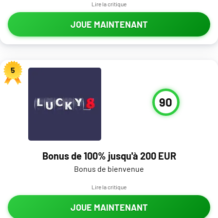
Lire la critique
JOUE MAINTENANT
5
90
Bonus de 100% jusqu'à 200 EUR
Bonus de bienvenue
Lire la critique
JOUE MAINTENANT