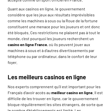
Quant aux casinos en ligne, le gouvernement
considère que les jeux aux résultats imprévisibles
comme les machines à sous ou la Roue de la fortune
constituent une menace pour les joueurs et ont donc
été bloqués. Ces restrictions ne plaisent pas à tout le
monde, c’est pourquoi les joueurs recherchent un
casino en ligne France
, où ils peuvent jouer aux
machines à sous et à d’autres divertissements par
téléphone ou par ordinateur, dans le confort de leur
foyer.
Les meilleurs casinos en ligne
Nos experts comprennent qu’il est important pour les
Français d’avoir accès au
meilleur casino en ligne
. Il est
difficile de les trouver en ligne, car le gouvernement
bloque régulièrement les sites étrangers, de sorte que
le nombre d’établissements est limité. Les