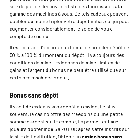
site de jeu, de découvrir la liste des fournisseurs, la
gamme des machines à sous. De tels cadeaux peuvent
doubler ou même tripler votre dépôt initial, ce qui peut
augmenter considérablement le solde de votre
compte de casino.
Il est courant d’accorder un bonus de premier dépôt de
50 % à 100 % du montant du dépôt. Il y a toujours des
conditions de mise – exigences de mise, limites de
gains et l’argent du bonus ne peut être utilisé que sur
certaines machines à sous.
Bonus sans dépôt
Il s’agit de cadeaux sans dépôt au casino. Le plus
souvent, le casino offre des freespins ou une petite
somme d’argent sur le compte. Ils permettent aux
joueurs d’obtenir de 5 à 20 EUR après s’être inscrits sur
le site de l’institution. Obtenir un
casino bonus sans