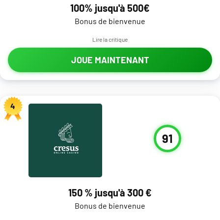
100% jusqu'à 500€
Bonus de bienvenue
Lire la critique
JOUE MAINTENANT
4
91
150 % jusqu'à 300 €
Bonus de bienvenue