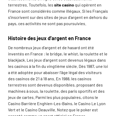
terrestres. Toutefois, les
site casino
qui opèrent en
France sont considérés comme illégaux. Si les Français
s’inscrivent sur des sites de jeux d’argent en dehors du
pays, ces activités ne sont pas poursuivies.
Histoire des jeux d’argent en France
De nombreux jeux d’argent et de hasard ont été
inventés en France : le bridge, le whist, la roulette et le
blackjack. Les jeux d’argent sont devenus légaux dans
les casinos à la fin du vingtième siècle. Dès 1987, une loi
a été adoptée pour abaisser l’âge légal des visiteurs
des casinos de 21 à 18 ans. En 1988, les casinos
terrestres sont devenus disponibles, proposant des
machines à sous, la roulette, des paris sportifs et des
jeux de cartes. Parmi les plus populaires, citons le
Casino Barrière Enghien-Les-Bains, le Casino Le Lyon
Vert et le Casino Deauville. Notez que le poker est
accepté comme un sport officiel en France.