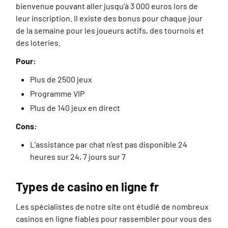
bienvenue pouvant aller jusqu’à 3 000 euros lors de
leur inscription. Il existe des bonus pour chaque jour
de la semaine pour les joueurs actifs, des tournois et
des loteries.
Pour:
Plus de 2500 jeux
Programme VIP
Plus de 140 jeux en direct
Cons:
L’assistance par chat n’est pas disponible 24
heures sur 24, 7 jours sur 7
Types de casino en ligne fr
Les spécialistes de notre site ont étudié de nombreux
casinos en ligne fiables pour rassembler pour vous des